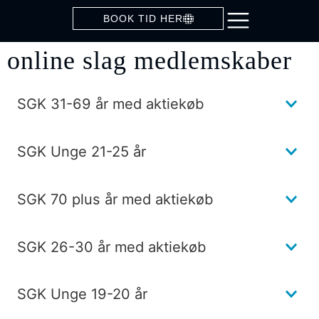
BOOK TID HER
online slag medlemskaber