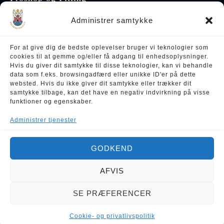
Sommervej 50
Administrer samtykke
8600 Silkeborg
28 34 06 72
karsten@birdiehouse.dk
For at give dig de bedste oplevelser bruger vi teknologier som
cookies til at gemme og/eller få adgang til enhedsoplysninger.
Hvis du giver dit samtykke til disse teknologier, kan vi behandle
data som f.eks. browsingadfærd eller unikke ID'er på dette
Cookies & privatlivspolitik
websted. Hvis du ikke giver dit samtykke eller trækker dit
samtykke tilbage, kan det have en negativ indvirkning på visse
Handelsbetingelser
funktioner og egenskaber.
Administrer tjenester
GODKEND
AFVIS
SE PRÆFERENCER
Cookie- og privatlivspolitik
ADMINISTRER SAMTYKKE