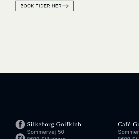
BOOK TIDER HER
Silkeborg Golfklub
Café G
Sommervej 50
Sommer