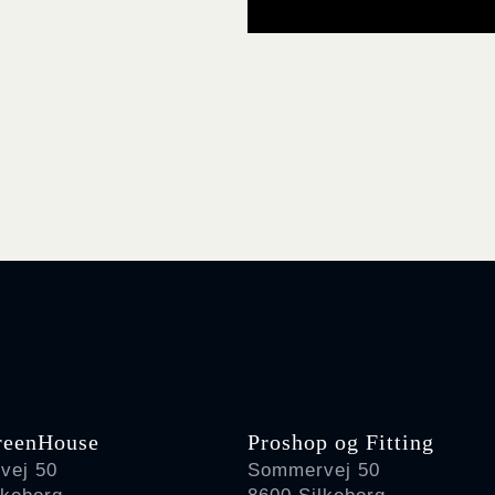
reenHouse
Proshop og Fitting
vej 50
Sommervej 50