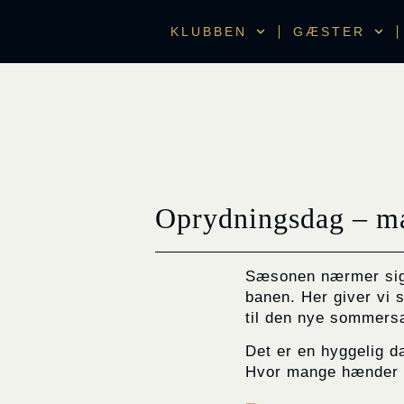
KLUBBEN
GÆSTER
Oprydningsdag – ma
Sæsonen nærmer sig, o
banen. Her giver vi 
til den nye sommer
Det er en hyggelig da
Hvor mange hænder hu