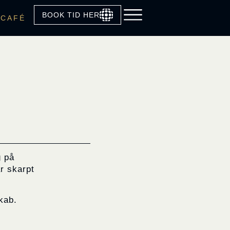
BOOK TID HER
CAFÉ
g på
r skarpt
skab.