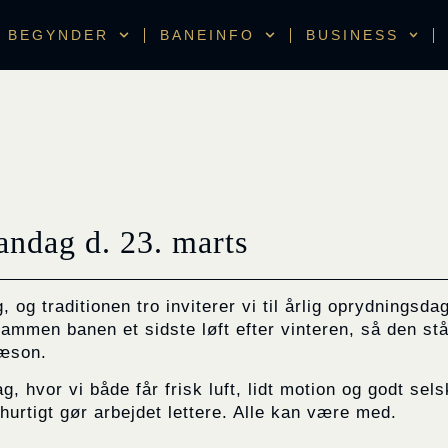
BEGYNDER
BANEINFO
BUSINESS
ndag d. 23. marts
g traditionen tro inviterer vi til årlig oprydningsda
sammen banen et sidste løft efter vinteren, så den stå
sæson.
g, hvor vi både får frisk luft, lidt motion og godt sel
rtigt gør arbejdet lettere. Alle kan være med.