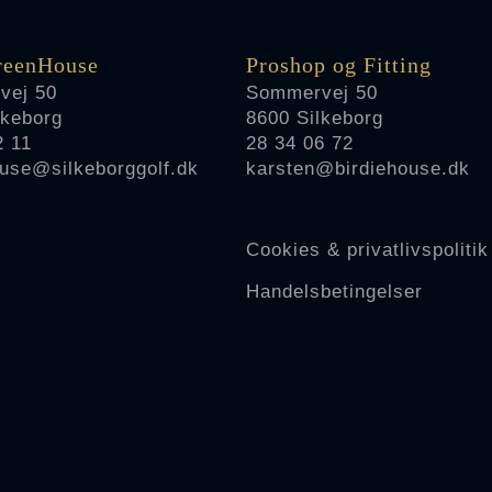
reenHouse
Proshop og Fitting
vej 50
Sommervej 50
lkeborg
8600 Silkeborg
2 11
28 34 06 72
use@silkeborggolf.dk
karsten@birdiehouse.dk
Cookies & privatlivspolitik
Handelsbetingelser