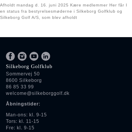
Afholdt mandag d. 16. juni 2025 Kære medlemmer Her får I
en status fra bestyrelsesmøderne i Silkeborg Golfklub og
Silkeborg Golf A/S, som blev afholdt
Læs mere »
1
2
3
4
5
Silkeborg Golfklub
Sommervej 50
8600 Silkeborg
86 85 33 99
welcome@silkeborggolf.dk
Åbningstider:
Man-ons: kl. 9-15
Tors: kl. 11-15
Fre: kl. 9-15