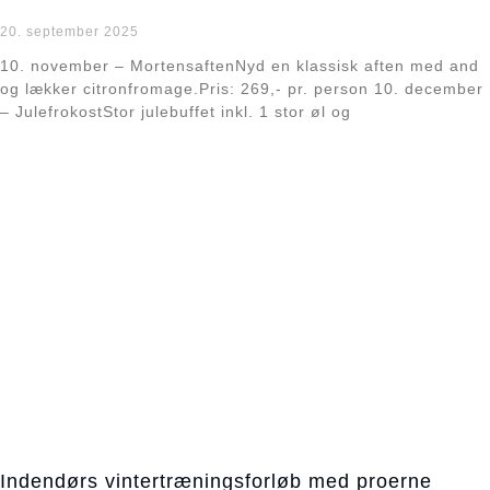
20. september 2025
10. november – MortensaftenNyd en klassisk aften med and
og lækker citronfromage.Pris: 269,- pr. person 10. december
– JulefrokostStor julebuffet inkl. 1 stor øl og
Læs mere »
Indendørs vintertræningsforløb med proerne